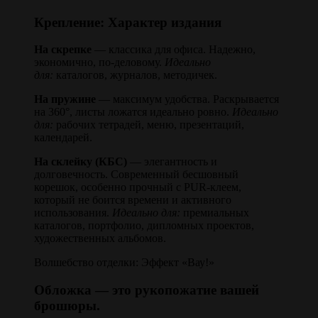
Крепление: Характер издания
На скрепке
— классика для офиса. Надежно,
экономично, по-деловому.
Идеально
для:
каталогов, журналов, методичек.
На пружине
— максимум удобства. Раскрывается
на 360°, листы ложатся идеально ровно.
Идеально
для:
рабочих тетрадей, меню, презентаций,
календарей.
На склейку (КБС)
— элегантность и
долговечность. Современный бесшовный
корешок, особенно прочный с PUR-клеем,
который не боится времени и активного
использования.
Идеально для:
премиальных
каталогов, портфолио, дипломных проектов,
художественных альбомов.
Волшебство отделки: Эффект «Вау!»
Обложка — это рукопожатие вашей
брошюры.