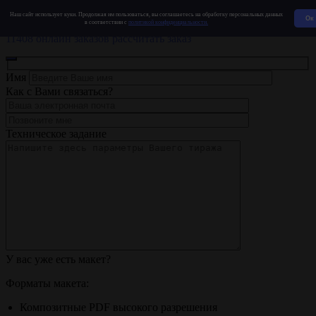
ЗЗ
ПОСТ
Наш сайт использует куки. Продолжая им пользоваться, вы соглашаетесь на обработку персональных данных
Ок
в соответствии с
политикой конфиденциальности.
Типография полного цикла
11408 онлайн заказов
рассчитать заказ
Имя
Как с Вами связаться?
Техническое задание
У вас уже есть макет?
Форматы макета:
Композитные PDF высокого разрешения