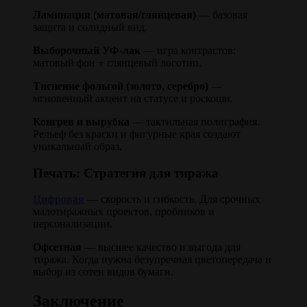
Ламинация (матовая/глянцевая)
— базовая
защита и солидный вид.
Выборочный УФ-лак
— игра контрастов:
матовый фон + глянцевый логотип.
Тиснение фольгой (золото, серебро)
—
мгновенный акцент на статусе и роскоши.
Конгрев и вырубка
— тактильная полиграфия.
Рельеф без краски и фигурные края создают
уникальный образ.
Печать: Стратегия для тиража
Цифровая
— скорость и гибкость. Для срочных
малотиражных проектов, пробников и
персонализации.
Офсетная
— высшее качество и выгода для
тиража. Когда нужна безупречная цветопередача и
выбор из сотен видов бумаги.
Заключение