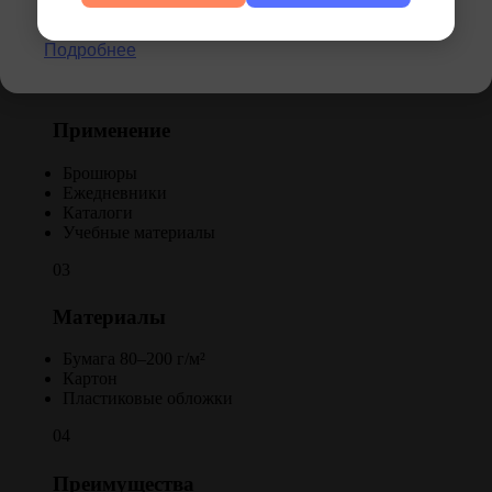
Формат до А4
Привилегий.
Регулируемая толщина корешка
Совместимость с клеевыми системами
Подробнее
02
Применение
Брошюры
Ежедневники
Каталоги
Учебные материалы
03
Материалы
Бумага 80–200 г/м²
Картон
Пластиковые обложки
04
Преимущества