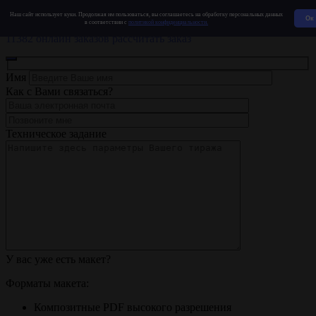
ЗЗ
ПОСТ
Наш сайт использует куки. Продолжая им пользоваться, вы соглашаетесь на обработку персональных данных
Ок
в соответствии с
политикой конфиденциальности.
Типография полного цикла
11382 онлайн заказов
рассчитать заказ
Имя
Как с Вами связаться?
Техническое задание
У вас уже есть макет?
Форматы макета:
Композитные PDF высокого разрешения