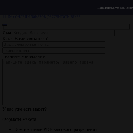
ЗЗ
ПОСТ
Наш сайт использует куки. Продол
Типография полного цикла
11395 онлайн заказов
рассчитать заказ
Имя
Как с Вами связаться?
Техническое задание
У вас уже есть макет?
Форматы макета:
Композитные PDF высокого разрешения