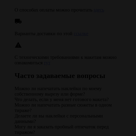
О способах оплаты можно прочитать
здесь
local_shipping
Варианты доставки по этой
ссылке
warning
С техническими требованиями к макетам можно
ознакомиться
тут
Часто задаваемые вопросы
Можно ли напечатать наклейки по моему
собственному вырезу или форме?
Что делать, если у меня нет готового макета?
Можно ли напечатать разные сюжеты в одном
тираже?
Делаете ли вы наклейки с персональными
данными?
Могу ли я заказать пробный отпечаток перед
тиражом?