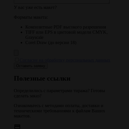
У вас уже есть макет?
Форматы макета:
Композитные PDF высокого разрешения
TIFF или EPS в цветовой модели CMYK,
Grayscale
Corel Draw (до версии 18)
Согласие на обработку персональных данных
Полезные ссылки
Определились с параметрами тиража? Готовы
сделать заказ?
Ознакомьтесь с методами оплаты, доставки и
техническими требованиями к файлам Ваших
макетов.
credit_card