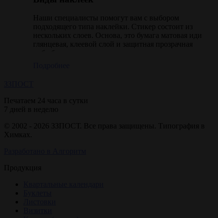
Наши специалисты помогут вам с выбором
подходящего типа наклейки. Стикер состоит из
нескольких слоев. Основа, это бумага матовая иди
глянцевая, клеевой слой и защитная прозрачная
либо белая пленка.
Подробнее
ЗЗ
ПОСТ
Делаем печать стикеров следующих видов:
Печатаем 24 часа в сутки
Стандарт – это квадратная либо прямоугольная
7 дней в неделю
наклейка. Это надсечка плоттером с прямыми
углами.
© 2002 - 2026 ЗЗПОСТ. Все права защищены. Типография в
Химках.
Фигурное изготовление стикеров это наклейки
произвольной формы, под индивидуальный
Разработано в Алгоритм
запрос клиента. Другими словами, это фигурная
резка плоттером.
Продукция
Квартальные календари
Буклеты
Изготовление наклеек в г. Москва, в зависимости
Листовки
от тиража, можно разделить на:
Визитки