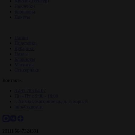
Крючок (хенгер)
Малый тираж – начинается от одной штуки,
Наклейки
другие типографии предлагают печать
Брошюры
минимальной партии только от нескольких штук.
Пакеты
Крупный тираж – является наиболее выгодным
предложением и подходит средним или крупным
производствам.
Папки
Подставки
Кубарики
Пазлы
Наша типография подберет оптимальные
Блокноты
характеристики бумаги и клеевой основы. Бумага
Магниты
которую мы используем является исключительно
Стикерпаки
качественной. У нас есть разные виды бумаги, мы
подбираем оптимальный вариант для заказа,
Контакты
который удовлетворит нашего клиента, и будет
долговечным.
8 495 783 04 07
Пн - Пт с 9:00 - 18:00
Печать наклейки или стикера в г. Москва требует
г. Химки, Нагорное ш., д. 2, корп. 8
грамотного подбора материалов. Пожалуйста,
info@zzpost.ru
ознакомьтесь с методами оплаты и техническими
требования к файлам макетов перед созданием
заказа.
ИНН 5047324391