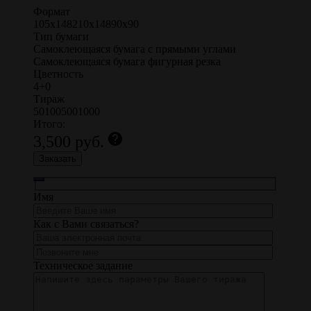
Формат
105х148
210х148
90х90
Тип бумаги
Самоклеющаяся бумага с прямыми углами
Самоклеющаяся бумага фигурная резка
Цветность
4+0
Тираж
50
100
500
1000
Итого:
help
3,500
руб.
Заказать
Имя
Как с Вами связаться?
Техническое задание