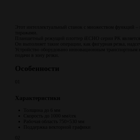
Этот интеллектуальный станок с множеством функций –
тиражами.
Планшетный режущий плоттер iECHO серии PK является
Он выполняет такие операции, как фигурная резка, надсе
Устройство оборудовано инновационным транспортным к
подачи в зону резки.
Особенности
01
Характеристики
Толщина до 6 мм
Скорость до 1000 мм/сек
Рабочая область 750×530 мм
Поддержка векторной графики
02