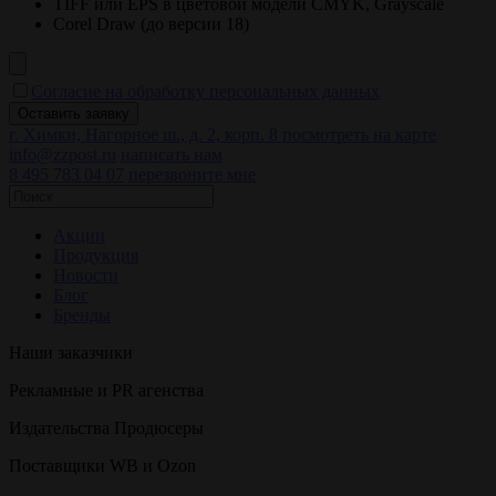
TIFF или EPS в цветовой модели CMYK, Grayscale
Corel Draw (до версии 18)
Согласие на обработку персональных данных
г. Химки, Нагорное ш., д. 2, корп. 8
посмотреть на карте
info@zzpost.ru
написать нам
8 495 783 04 07
перезвоните мне
Акции
Продукция
Новости
Блог
Бренды
Наши заказчики
Рекламные и PR агенства
Издательства Продюсеры
Поставщики WB и Ozon