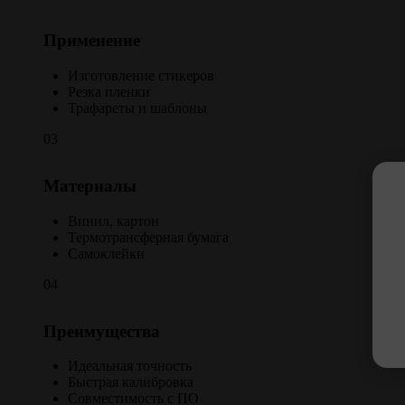
Применение
Изготовление стикеров
Резка пленки
Трафареты и шаблоны
03
Материалы
Винил, картон
Термотрансферная бумага
Самоклейки
04
Преимущества
Идеальная точность
Быстрая калибровка
Совместимость с ПО