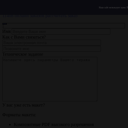
ЗЗ
ПОСТ
Наш сайт использует куки. 
Типография полного цикла
11408 онлайн заказов
рассчитать заказ
Имя
Как с Вами связаться?
Техническое задание
У вас уже есть макет?
Форматы макета:
Композитные PDF высокого разрешения