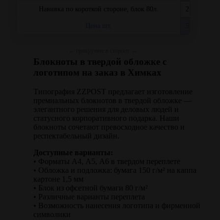
Навивка по короткой стороне, блок 80л.
27600
Цена шт.
552,00
Блокноты в твердой обложке с
логотипом на заказ в Химках
Типография ZZPOST предлагает изготовление
премиальных блокнотов в твердой обложке —
элегантного решения для деловых людей и
статусного корпоративного подарка. Наши
блокноты сочетают превосходное качество и
респектабельный дизайн.
Доступные варианты:
• Форматы А4, А5, А6 в твердом переплете
• Обложка и подложка: бумага 150 г/м² на каппа
картоне 1,5 мм
• Блок из офсетной бумаги 80 г/м²
• Различные варианты переплета
• Возможность нанесения логотипа и фирменной
символики