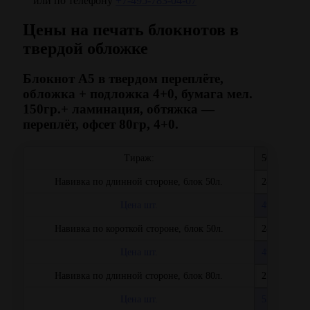
или по телефону
+7-495-783-04-07
Цены на печать блокнотов в
твердой обложке
Блокнот А5 в твердом переплёте,
обложка + подложка 4+0, бумага мел.
150гр.+ ламинация, обтяжка —
переплёт, офсет 80гр, 4+0.
Тираж:
50
Навивка по длинной стороне, блок 50л.
24800
Цена шт.
496,00
Навивка по короткой стороне, блок 50л.
24700
Цена шт.
494,00
Навивка по длинной стороне, блок 80л.
27900
Цена шт.
558,00