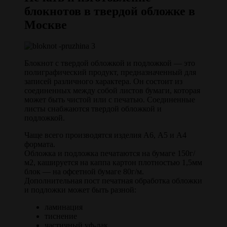
блокнотов в твердой обложке в
Москве
Блокнот с твердой обложкой и подложкой — это
полиграфический продукт, предназначенный для
записей различного характера. Он состоит из
соединенных между собой листов бумаги, которая
может быть чистой или с печатью. Соединенные
листы снабжаются твердой обложкой и
подложкой.
Чаще всего производятся изделия А6, А5 и А4
формата.
Обложка и подложка печатаются на бумаге 150г/
м2, кашируется на каппа картон плотностью 1,5мм
блок — на офсетной бумаге 80г/м.
Дополнительная пост печатная обработка обложки
и подложки может быть разной:
ламинация
тиснение
частичный уф-лак