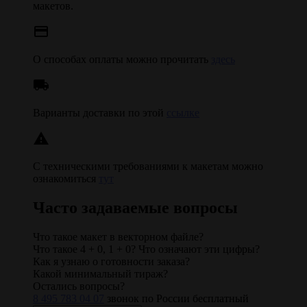
макетов.
credit_card
О способах оплаты можно прочитать
здесь
local_shipping
Варианты доставки по этой
ссылке
warning
С техническими требованиями к макетам можно
ознакомиться
тут
Часто задаваемые вопросы
Что такое макет в векторном файле?
Что такое 4 + 0, 1 + 0? Что означают эти цифры?
Как я узнаю о готовности заказа?
Какой минимальный тираж?
Остались вопросы?
8 495 783 04 07
звонок по России бесплатный