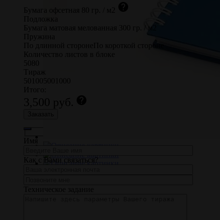
help
Бумага офсетная
80 гр. / м2
Подложка
Бумага матовая мелованная 300 гр. / м2
Пружина
По длинной стороне
По короткой стороне
Количество листов в блоке
50
80
Тираж
50
100
500
1000
Итого:
help
3,500
руб.
Заказать
Имя
Как с Вами связаться?
Техническое задание