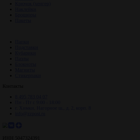
Крючок (хенгер)
Наклейки
Брошюры
Пакеты
Папки
Подставки
Кубарики
Пазлы
Блокноты
Магниты
Стикерпаки
Контакты
8 495 783 04 07
Пн - Пт с 9:00 - 18:00
г. Химки, Нагорное ш., д. 2, корп. 8
info@zzpost.ru
ИНН 5047324391