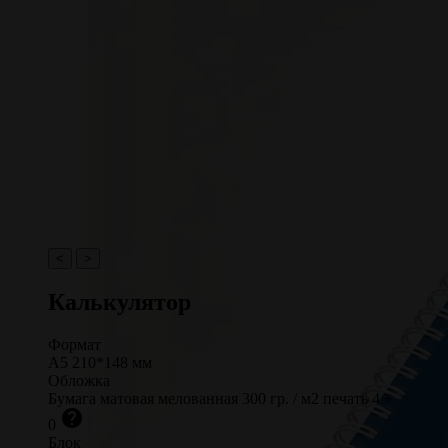
<
>
Калькулятор
Формат
А5 210*148
мм
Обложка
Бумага матовая мелованная 300 гр. / м2
печать 4 +
help
0
Блок