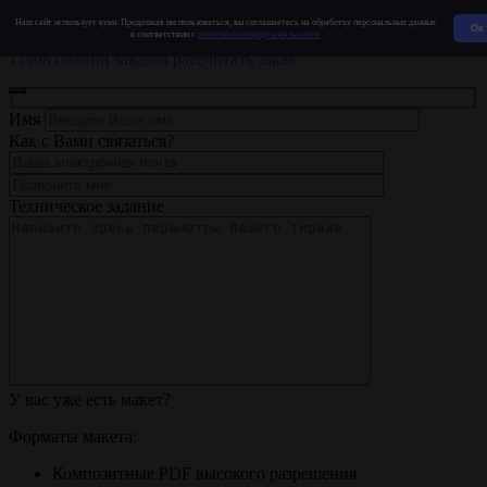
ЗЗ
ПОСТ
Наш сайт использует куки. Продолжая им пользоваться, вы соглашаетесь на обработку персональных данных
Ок
в соответствии с
политикой конфиденциальности.
Типография полного цикла
11408 онлайн заказов
рассчитать заказ
Имя
Как с Вами связаться?
Техническое задание
У вас уже есть макет?
Форматы макета:
Композитные PDF высокого разрешения