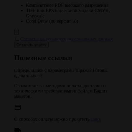
Композитные PDF высокого разрешения
TIFF или EPS в цветовой модели CMYK,
Grayscale
Corel Draw (до версии 18)
Согласие на обработку персональных данных
Полезные ссылки
Определились с параметрами тиража? Готовы
сделать заказ?
Ознакомьтесь с методами оплаты, доставки и
техническими требованиями к файлам Ваших
макетов.
credit_card
О способах оплаты можно прочитать
здесь
local_shipping