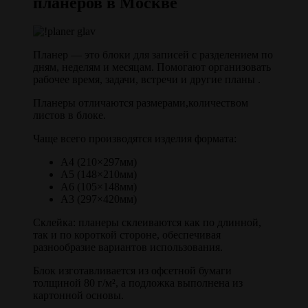
планеров в Москве
Планер — это блоки для записей с разделением по
дням, неделям и месяцам. Помогают организовать
рабочее время, задачи, встречи и другие планы .
Планеры отличаются размерами,количеством
листов в блоке.
Чаще всего производятся изделия формата:
А4 (210×297мм)
А5 (148×210мм)
А6 (105×148мм)
A3 (297×420мм)
Склейка: планеры склеиваются как по длинной,
так и по короткой стороне, обеспечивая
разнообразие вариантов использования.
Блок изготавливается из офсетной бумаги
толщиной 80 г/м², а подложка выполнена из
картонной основы.