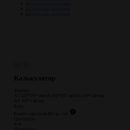
<
>
Калькулятор
Формат
А3 420*297
мм
А4 210*297
мм
А5 210*148
мм
А6 105*148
мм
Блок
help
Бумага офсетная
80 гр. / м2
Цветность
4+0
Подложка