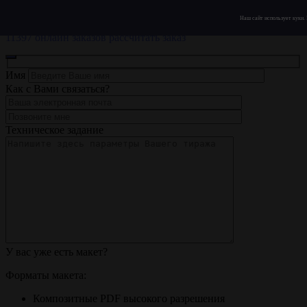
ЗЗ
ПОСТ
Наш сайт использует куки.
Типография полного цикла
11397 онлайн заказов
рассчитать заказ
Имя
Как с Вами связаться?
Техническое задание
У вас уже есть макет?
Форматы макета:
Композитные PDF высокого разрешения